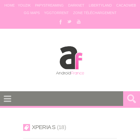
HOME
YOUZIK
PAPYSTREAMING
DARKNET
LIBERTYLAND
CACAOWEB
GG MAPS
YGGTORRENT
ZONE TÉLÉCHARGEMENT
XPERIA S
18