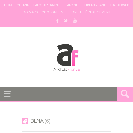
HOME
YOUZIK
PAPYSTREAMING
DARKNET
LIBERTYLAND
CACAOWEB
GG MAPS
YGGTORRENT
ZONE TÉLÉCHARGEMENT
DLNA
6