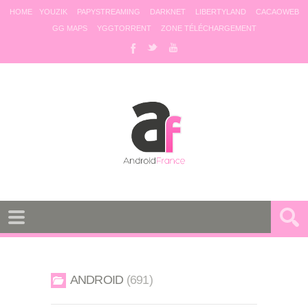
HOME
YOUZIK
PAPYSTREAMING
DARKNET
LIBERTYLAND
CACAOWEB
GG MAPS
YGGTORRENT
ZONE TÉLÉCHARGEMENT
ANDROID
691