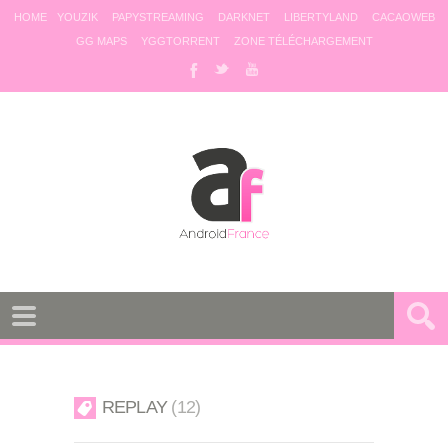
HOME
YOUZIK
PAPYSTREAMING
DARKNET
LIBERTYLAND
CACAOWEB
GG MAPS
YGGTORRENT
ZONE TÉLÉCHARGEMENT
REPLAY
12