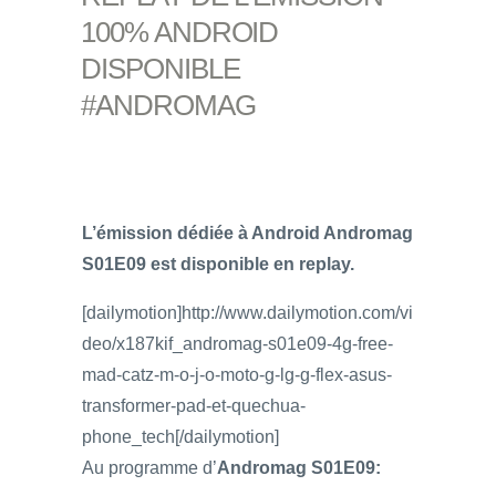
100% ANDROID
DISPONIBLE
#ANDROMAG
L’émission
dédiée à Android Andromag
S01E09 est disponible en replay.
[dailymotion]http://www.dailymotion.com/vi
deo/x187kif_andromag-s01e09-4g-free-
mad-catz-m-o-j-o-moto-g-lg-g-flex-asus-
transformer-pad-et-quechua-
phone_tech[/dailymotion]
Au programme d’
Andromag S01E09: