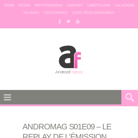
HOME
YOUZIK
PAPYSTREAMING
DARKNET
LIBERTYLAND
CACAOWEB
GG MAPS
YGGTORRENT
ZONE TÉLÉCHARGEMENT
ANDROMAG S01E09 – LE
REPLAY DE L’ÉMISSION