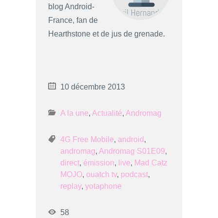
blog Android-
France, fan de
Hearthstone et de jus de grenade.
10 décembre 2013
A la une
,
Actualité
,
Andromag
4G Free Mobile
,
android
,
andromag
,
Andromag S01E09
,
direct
,
émission
,
live
,
Mad Catz
MOJO
,
ouatch tv
,
podcast
,
replay
,
yotaphone
58