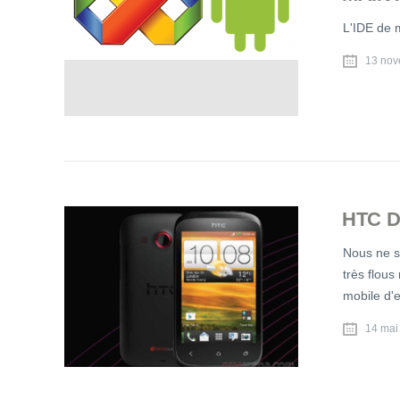
L'IDE de m
13 nov
HTC D
Nous ne s
très flous
mobile d'
14 mai