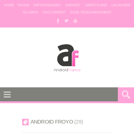
HOME
YOUZIK
PAPYSTREAMING
DARKNET
LIBERTYLAND
CACAOWEB
GG MAPS
YGGTORRENT
ZONE TÉLÉCHARGEMENT
ANDROID FROYO
29