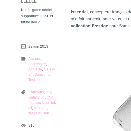
LEELEE
Nolife, game addict,
Issentiel
, concepteur français d
supportrice DASF et
m’a fait parvenir, pour vous, et
future dev ?
collection Prestige
pour Sams
23 juin 2013
A la une
,
Accessoire
,
Actualité
,
Galaxy
S4
,
Samsung
,
Test de materiel
Concours
,
cuir
,
Galaxy S4
,
GS4
,
housse
,
Issentiel
,
s4
,
samsung
,
tirage au sort
315