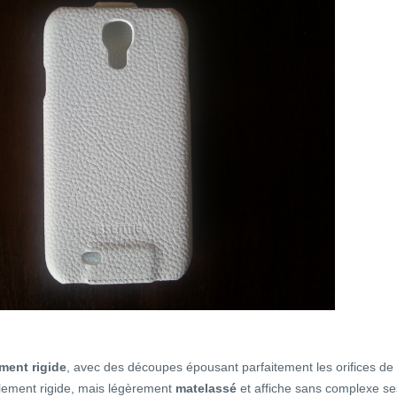
ment rigide
, avec des découpes épousant parfaitement les orifices de
galement rigide, mais légèrement
matelassé
et affiche sans complexe se