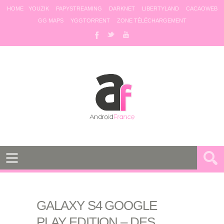
HOME
YOUZIK
PAPYSTREAMING
DARKNET
LIBERTYLAND
CACAOWEB
GG MAPS
YGGTORRENT
ZONE TÉLÉCHARGEMENT
GALAXY S4 GOOGLE
PLAY EDITION – DES