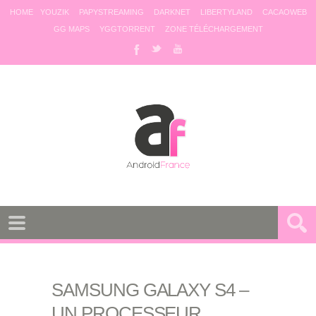
HOME
YOUZIK
PAPYSTREAMING
DARKNET
LIBERTYLAND
CACAOWEB
GG MAPS
YGGTORRENT
ZONE TÉLÉCHARGEMENT
SAMSUNG GALAXY S4 –
UN PROCESSEUR