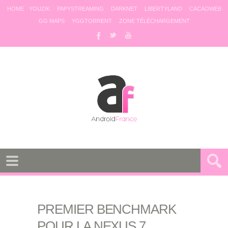
HOME
YOUZIK
PAPYSTREAMING
DARKNET
LIBERTYLAND
CACAOWEB
GG MAPS
YGGTORRENT
ZONE TÉLÉCHARGEMENT
PREMIER BENCHMARK
POUR LA NEXUS 7