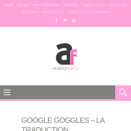
HOME
YOUZIK
PAPYSTREAMING
DARKNET
LIBERTYLAND
CACAOWEB
GG MAPS
YGGTORRENT
ZONE TÉLÉCHARGEMENT
GOOGLE GOGGLES – LA
TRADUCTION