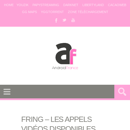
HOME
YOUZIK
PAPYSTREAMING
DARKNET
LIBERTYLAND
CACAOWEB
GG MAPS
YGGTORRENT
ZONE TÉLÉCHARGEMENT
FRING – LES APPELS
VIDÉOS DISPONIBLES