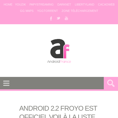
HOME
YOUZIK
PAPYSTREAMING
DARKNET
LIBERTYLAND
CACAOWEB
GG MAPS
YGGTORRENT
ZONE TÉLÉCHARGEMENT
ANDROID 2.2 FROYO EST
OFFICIEL VOILÀ LA LISTE