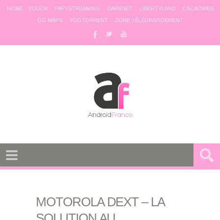
HOME
YOUZIK
PAPYSTREAMING
DARKNET
LIBERTYLAND
CACAOWEB
GG MAPS
YGGTORRENT
ZONE TÉLÉCHARGEMENT
MOTOROLA DEXT – LA
SOLUTION AU