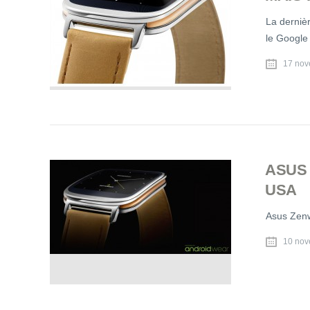
La derniè
le Google
17 nov
ASUS 
USA
Asus Zenw
10 nov