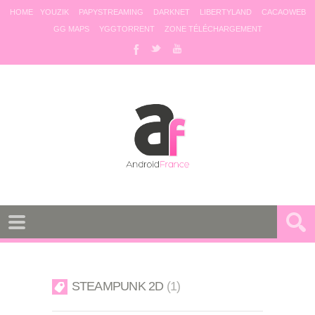
HOME
YOUZIK
PAPYSTREAMING
DARKNET
LIBERTYLAND
CACAOWEB
GG MAPS
YGGTORRENT
ZONE TÉLÉCHARGEMENT
STEAMPUNK 2D
1