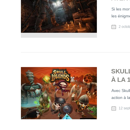
Si les mor
les énigm
2 octo
SKUL
À LA
Avec Skul
action à l
12 sep