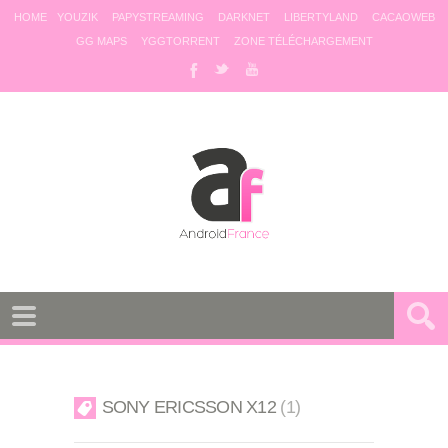
HOME
YOUZIK
PAPYSTREAMING
DARKNET
LIBERTYLAND
CACAOWEB
GG MAPS
YGGTORRENT
ZONE TÉLÉCHARGEMENT
SONY ERICSSON X12
1