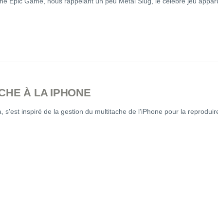
One Epic Game, nous rappelant un peu Metal Slug, le célèbre jeu appar
CHE À LA IPHONE
, s'est inspiré de la gestion du multitache de l'iPhone pour la reproduir