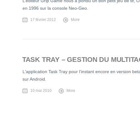
L’éditeur Grip Game nous a pondu un bon petit jeu de tir, 
en 1996 sur la console Neo-Geo.
17 février 2012
More
TASK TRAY – GESTION DU MULTITA
L'application Task Tray pour l'instant encore en version beta
sur Android.
10 mai 2010
More