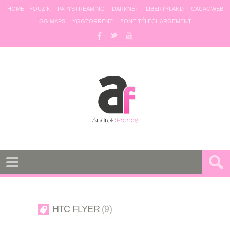
HOME
YOUZIK
PAPYSTREAMING
DARKNET
LIBERTYLAND
CACAOWEB
GG MAPS
YGGTORRENT
ZONE TÉLÉCHARGEMENT
HTC FLYER
9