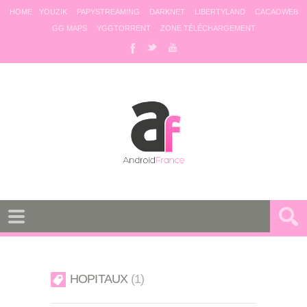
HOME
YOUZIK
PAPYSTREAMING
DARKNET
LIBERTYLAND
CACAOWEB
GG MAPS
YGGTORRENT
ZONE TÉLÉCHARGEMENT
HOPITAUX
1