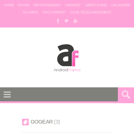
HOME
YOUZIK
PAPYSTREAMING
DARKNET
LIBERTYLAND
CACAOWEB
GG MAPS
YGGTORRENT
ZONE TÉLÉCHARGEMENT
GOGEAR
3