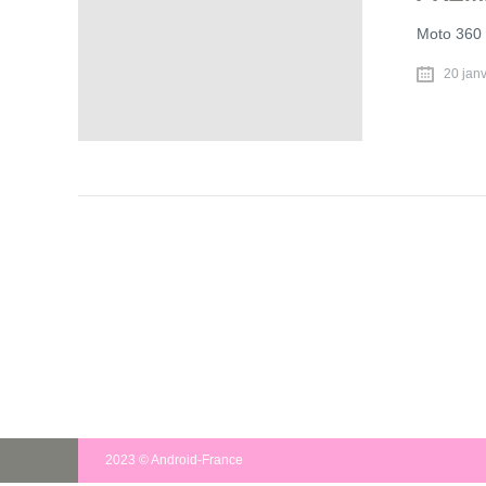
Moto 360 
20 jan
2023 © Android-France