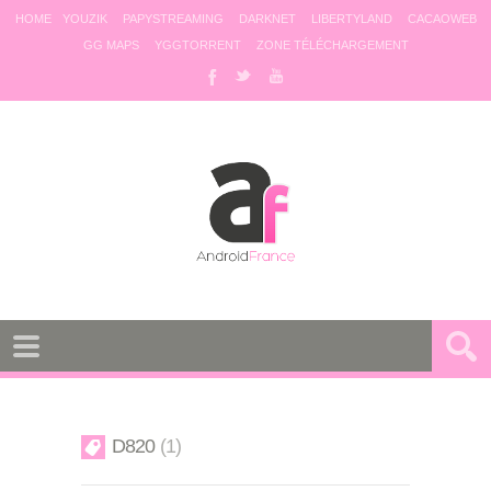
HOME
YOUZIK
PAPYSTREAMING
DARKNET
LIBERTYLAND
CACAOWEB
GG MAPS
YGGTORRENT
ZONE TÉLÉCHARGEMENT
D820
1