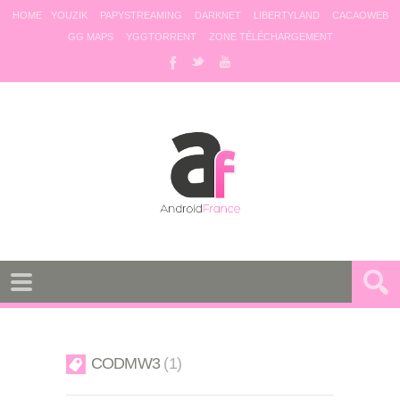
HOME
YOUZIK
PAPYSTREAMING
DARKNET
LIBERTYLAND
CACAOWEB
GG MAPS
YGGTORRENT
ZONE TÉLÉCHARGEMENT
CODMW3
1