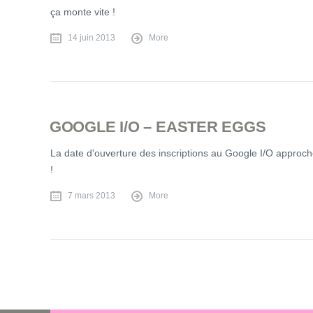
ça monte vite !
14 juin 2013
More
GOOGLE I/O – EASTER EGGS
La date d'ouverture des inscriptions au Google I/O approch
!
7 mars 2013
More