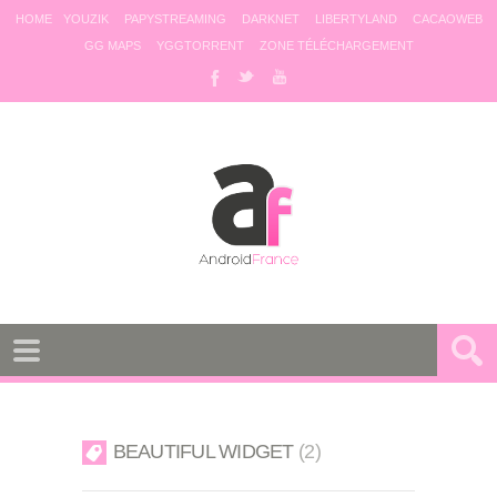
HOME
YOUZIK
PAPYSTREAMING
DARKNET
LIBERTYLAND
CACAOWEB
GG MAPS
YGGTORRENT
ZONE TÉLÉCHARGEMENT
BEAUTIFUL WIDGET
2