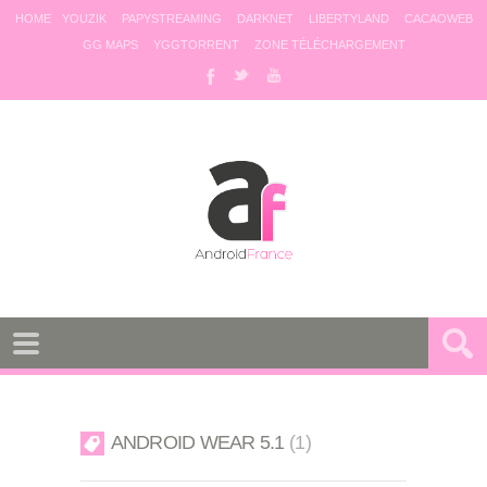
HOME
YOUZIK
PAPYSTREAMING
DARKNET
LIBERTYLAND
CACAOWEB
GG MAPS
YGGTORRENT
ZONE TÉLÉCHARGEMENT
ANDROID WEAR 5.1
1