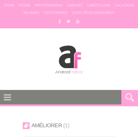
HOME
YOUZIK
PAPYSTREAMING
DARKNET
LIBERTYLAND
CACAOWEB
GG MAPS
YGGTORRENT
ZONE TÉLÉCHARGEMENT
AMÉLIORER
1