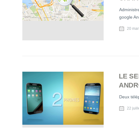
Administre
google An
20 mar
LE S
ANDR
Deux télé
22 juil