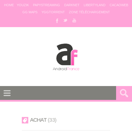
HOME
YOUZIK
PAPYSTREAMING
DARKNET
LIBERTYLAND
CACAOWEB
GG MAPS
YGGTORRENT
ZONE TÉLÉCHARGEMENT
ACHAT
33