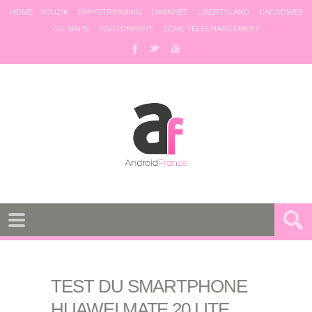
HOME
YOUZIK
PAPYSTREAMING
DARKNET
LIBERTYLAND
CACAOWEB
GG MAPS
YGGTORRENT
ZONE TÉLÉCHARGEMENT
TEST DU SMARTPHONE
HUAWEI MATE 20 LITE