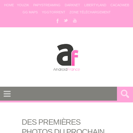
HOME
YOUZIK
PAPYSTREAMING
DARKNET
LIBERTYLAND
CACAOWEB
GG MAPS
YGGTORRENT
ZONE TÉLÉCHARGEMENT
DES PREMIÈRES
PHOTOS DU PROCHAIN