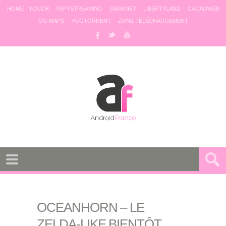
HOME
YOUZIK
PAPYSTREAMING
DARKNET
LIBERTYLAND
CACAOWEB
GG MAPS
YGGTORRENT
ZONE TÉLÉCHARGEMENT
OCEANHORN – LE
ZELDA-LIKE BIENTÔT