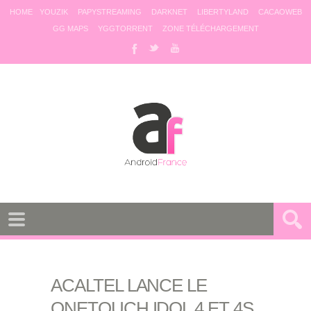
HOME
YOUZIK
PAPYSTREAMING
DARKNET
LIBERTYLAND
CACAOWEB
GG MAPS
YGGTORRENT
ZONE TÉLÉCHARGEMENT
ACALTEL LANCE LE
ONETOUCH IDOL 4 ET 4S