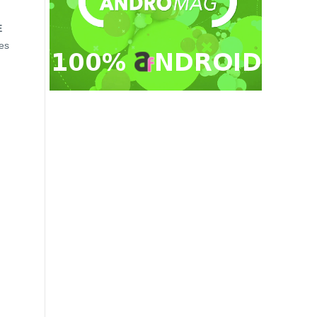
E
nes