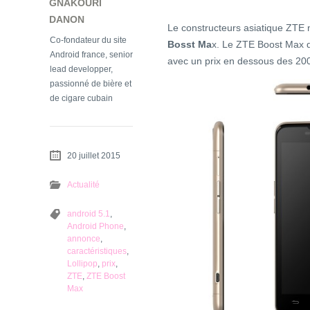
GNAKOURI
DANON
Le constructeurs asiatique ZTE 
Co-fondateur du site
Bosst Ma
x. Le ZTE Boost Max d
Android france, senior
avec un prix en dessous des 200
lead developper,
passionné de bière et
de cigare cubain
20 juillet 2015
Actualité
android 5.1
,
Android Phone
,
annonce
,
caractéristiques
,
Lollipop
,
prix
,
ZTE
,
ZTE Boost
Max