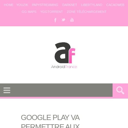
HOME
YOUZIK
PAPYSTREAMING
DARKNET
LIBERTYLAND
CACAOWEB
GG MAPS
YGGTORRENT
ZONE TÉLÉCHARGEMENT
GOOGLE PLAY VA
PERMETTRE AUX