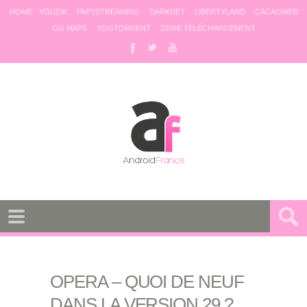
HOME
YOUZIK
PAPYSTREAMING
DARKNET
LIBERTYLAND
CACAOWEB
GG MAPS
YGGTORRENT
ZONE TÉLÉCHARGEMENT
OPERA – QUOI DE NEUF
DANS LA VERSION 29 ?