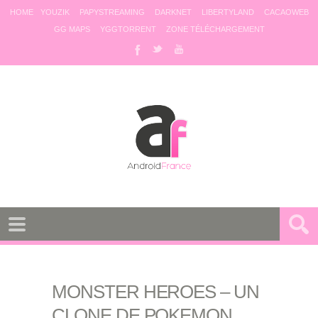
HOME
YOUZIK
PAPYSTREAMING
DARKNET
LIBERTYLAND
CACAOWEB
GG MAPS
YGGTORRENT
ZONE TÉLÉCHARGEMENT
MONSTER HEROES – UN
CLONE DE POKEMON