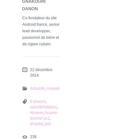
GNAKOURI
DANON
Co-fondateur du site
Android france, senior
lead developper,
passionné de bière et
de cigare cubain
22 décembre
2014
Actualité
,
Huawei
6 pouces
,
caractéristiques
,
Huawei
,
huawei
ascend gx1
,
phablet
,
prix
236