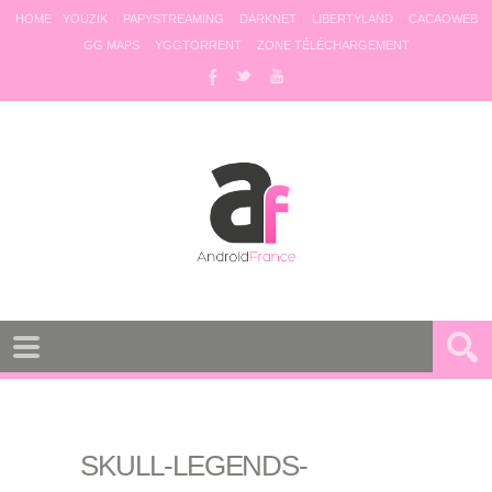
HOME
YOUZIK
PAPYSTREAMING
DARKNET
LIBERTYLAND
CACAOWEB
GG MAPS
YGGTORRENT
ZONE TÉLÉCHARGEMENT
SKULL-LEGENDS-