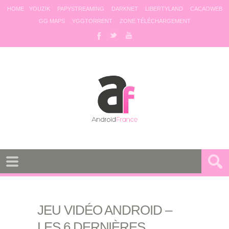
HOME
YOUZIK
PAPYSTREAMING
DARKNET
LIBERTYLAND
CACAOWEB
GG MAPS
YGGTORRENT
ZONE TÉLÉCHARGEMENT
JEU VIDÉO ANDROID –
LES 6 DERNIÈRES