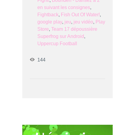
Fight!
,
Bounden - Dansez à 2
en suivant les consignes
,
Fightback
,
Fish Out Of Water!
,
google play
,
jeu
,
jeu vidéo
,
Play
Store
,
Team 17 dépoussière
Superfrog sur Android
,
Uppercup Football
144