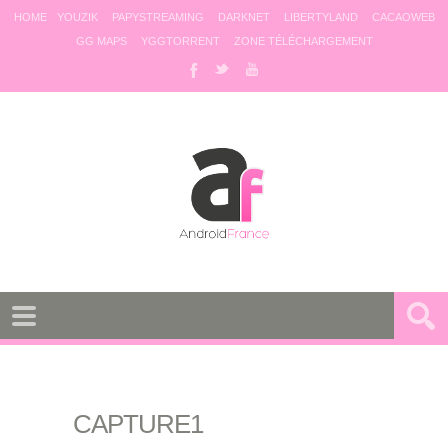
HOME
YOUZIK
PAPYSTREAMING
DARKNET
LIBERTYLAND
CACAOWEB
GG MAPS
YGGTORRENT
ZONE TÉLÉCHARGEMENT
CAPTURE1