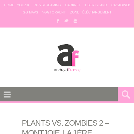
HOME
YOUZIK
PAPYSTREAMING
DARKNET
LIBERTYLAND
CACAOWEB
GG MAPS
YGGTORRENT
ZONE TÉLÉCHARGEMENT
PLANTS VS. ZOMBIES 2 –
MONTJOIE, LA 1ÉRE