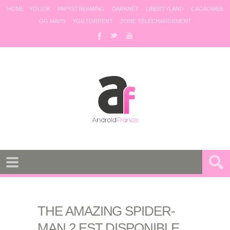
HOME
YOUZIK
PAPYSTREAMING
DARKNET
LIBERTYLAND
CACAOWEB
GG MAPS
YGGTORRENT
ZONE TÉLÉCHARGEMENT
THE AMAZING SPIDER-
MAN 2 EST DISPONIBLE