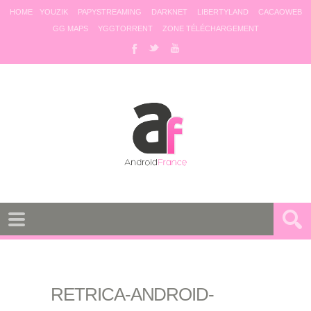
HOME
YOUZIK
PAPYSTREAMING
DARKNET
LIBERTYLAND
CACAOWEB
GG MAPS
YGGTORRENT
ZONE TÉLÉCHARGEMENT
RETRICA-ANDROID-