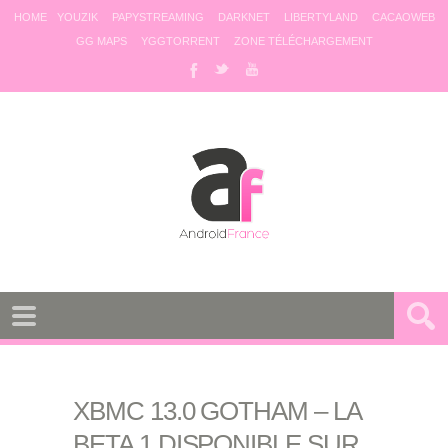
HOME
YOUZIK
PAPYSTREAMING
DARKNET
LIBERTYLAND
CACAOWEB
GG MAPS
YGGTORRENT
ZONE TÉLÉCHARGEMENT
XBMC 13.0 GOTHAM – LA
BETA 1 DISPONIBLE SUR