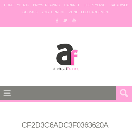
HOME
YOUZIK
PAPYSTREAMING
DARKNET
LIBERTYLAND
CACAOWEB
GG MAPS
YGGTORRENT
ZONE TÉLÉCHARGEMENT
CF2D3C6ADC3F0363620A