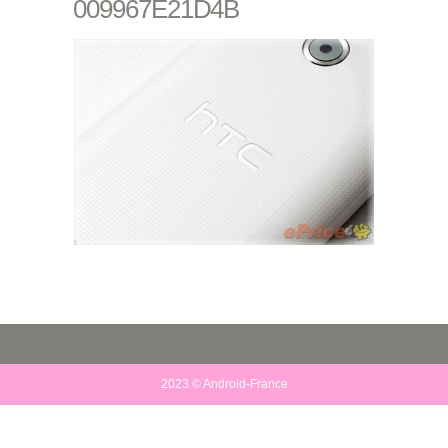
009967E21D4B
2023 © Android-France