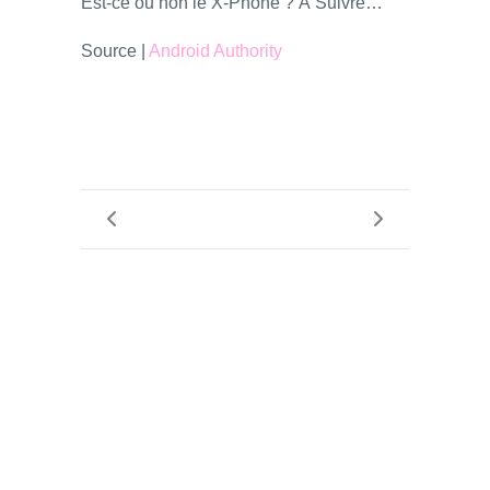
Est-ce ou non le X-Phone ? À Suivre…
Source |
Android Authority