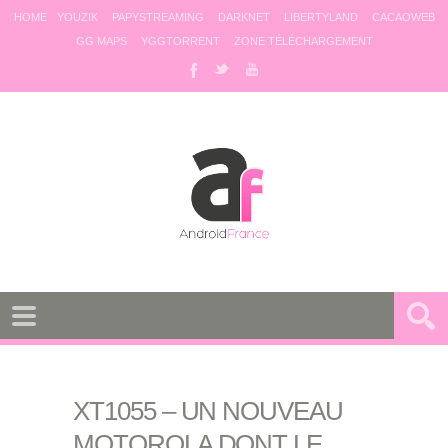
HOME
YOUZIK
PAPYSTREAMING
DARKNET
LIBERTYLAND
CACAOWEB
GG MAPS
YGGTORRENT
ZONE TÉLÉCHARGEMENT
XT1055 – UN NOUVEAU
MOTOROLA DONT LE